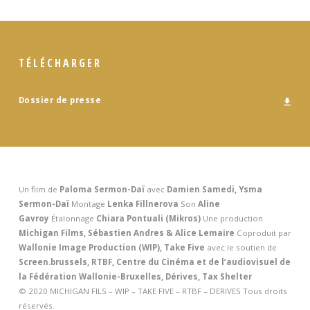
TÉLÉCHARGER
Dossier de presse
Un film de
Paloma Sermon-Daï
avec
Damien Samedi, Ysma
Sermon-Daï
Montage
Lenka Fillnerova
Son
Aline
Gavroy
Étalonnage
Chiara Pontuali (Mikros)
Une production
Michigan Films, Sébastien Andres & Alice Lemaire
Coproduit par
Wallonie Image Production (WIP), Take Five
avec le soutien de
Screen.brussels, RTBF, Centre du Cinéma et de l’audiovisuel de
la Fédération Wallonie-Bruxelles, Dérives, Tax Shelter
© 2020 MICHIGAN FILS – WIP – TAKE FIVE – RTBF – DERIVES Tous droits
réservés.