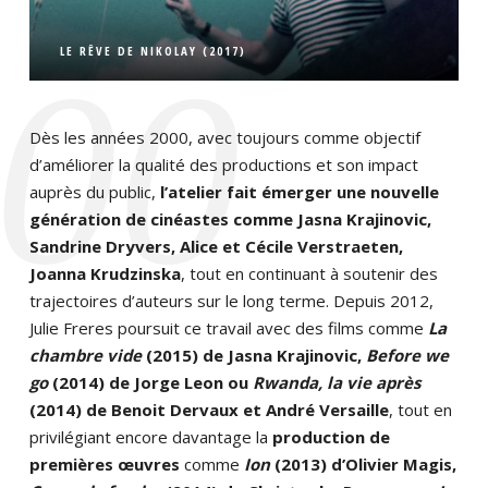
LE RÊVE DE NIKOLAY (2017)
‘00
Dès les années 2000, avec toujours comme objectif
d’améliorer la qualité des productions et son impact
auprès du public,
l’atelier fait émerger une nouvelle
génération de cinéastes comme Jasna Krajinovic,
Sandrine Dryvers, Alice et Cécile Verstraeten,
Joanna Krudzinska
, tout en continuant à soutenir des
trajectoires d’auteurs sur le long terme. Depuis 2012,
Julie Freres poursuit ce travail avec des films comme
La
chambre vide
(2015) de Jasna Krajinovic,
Before we
go
(2014) de Jorge Leon ou
Rwanda, la vie après
(2014) de Benoit Dervaux et André Versaille
, tout en
privilégiant encore davantage la
production de
premières œuvres
comme
Ion
(2013) d’Olivier Magis,