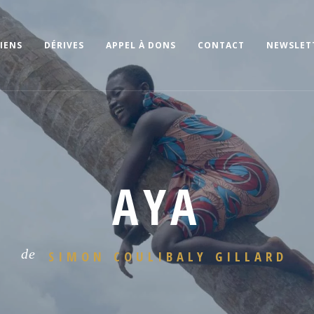
IENS
DÉRIVES
APPEL À DONS
CONTACT
NEWSLET
AYA
de
SIMON COULIBALY GILLARD