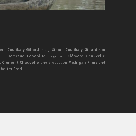
on Coulibaly Gillard
Image
Simon Coulibaly Gillard
Son
a
et
Bertrand Conard
Montage son
Clément Chauvelle
t
Clément Chauvelle
Une production
Michigan Films
and
helter Prod.